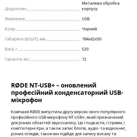
Металева обробка
Додатково
корпусу
Живлення
USB
Колір
Чорний
Габарити (В/Ш/Г), мм
184x62x50
Вага, г.
520
Гарантія, міс.
12
RØDE NT-USB+ – оновлений
професійний конденсаторний USB-
мікрофон
Компанія RØDE випустила другу версію свого популярного
професійного USB-мікрофону NT-USB+, який призначений
для різних областей звукозапису. Це і подкасти, і стрими, і
комп'ютерні ігри, а також запис блогів, аудіо- та відеокниг,
різних оглядів, також він підійде для запису вокалу та