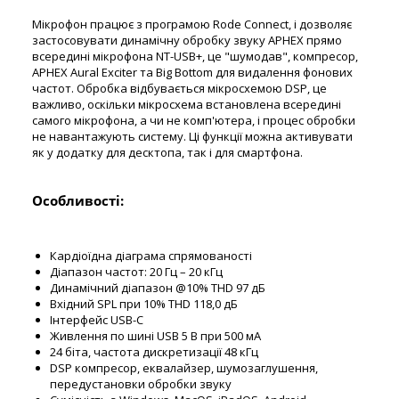
Мікрофон працює з програмою Rode Connect, і дозволяє
застосовувати динамічну обробку звуку APHEX прямо
всередині мікрофона NT-USB+, це "шумодав", компресор,
APHEX Aural Exciter та Big Bottom для видалення фонових
частот. Обробка відбувається мікросхемою DSP, це
важливо, оскільки мікросхема встановлена всередині
самого мікрофона, а чи не комп'ютера, і процес обробки
не навантажують систему. Ці функції можна активувати
як у додатку для десктопа, так і для смартфона.
Особливості:
Кардіоїдна діаграма спрямованості
Діапазон частот: 20 Гц – 20 кГц
Динамічний діапазон @10% THD 97 дБ
Вхідний SPL при 10% THD 118,0 дБ
Інтерфейс USB-C
Живлення по шині USB 5 В при 500 мА
24 біта, частота дискретизації 48 кГц
DSP компресор, еквалайзер, шумозаглушення,
передустановки обробки звуку