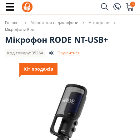
Купити
0
Замовити дзвінок
Головна
Мікрофони та диктофони
Мікрофони
(096)
Ім'я
Мікрофони Rode
Мікрофон RODE NT-USB+
(044)
Телефон
Код товару: 35264
Поділитися
Хіт продажів
Надіслати