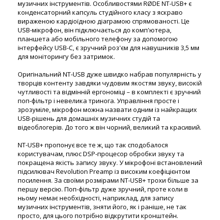
музичних інструментів. Особливостями RØDE NT-USB+ є
конденсаторний капсуль студійного класу з яскраво
вираженою кардіоїдною діаграмою спрямованості. Це
USB-мікрофон, він підключається до комп'ютера,
планшета або мобільного телефону за допомогою
інтерфейсу USB-C, є зручний роз'єм для навушників 3,5 мм
для моніторингу без затримок.
Оригінальний NT-USB дуже швидко набрав популярність у
творців контенту завдяки чудовим якостям звуку, високій
чутливості та відмінній ергономіці – в комплекті є зручний
поп-фільтр і невелика тринога. Управління просте і
зрозуміле, мікрофон можна назвати одним із найкращих
USB-рішень для домашніх музичних студій та
відеоблогерів. До того ж він чорний, великий та красивий.
NT-USB+ пропонує все те ж, що так сподобалося
користувачам, плюс DSP-процесор обробки звуку та
покращена якість запису звуку. У мікрофоні встановлений
підсилювач Revolution Preamp із високим коефіцієнтом
посилення. За своїми розмірами NT-USB+ трохи більше за
першу версію. Поп-фільтр дуже зручний, проте коли в
ньому немає необхідності, наприклад, для запису
музичних інструментів, зняти його, як і раніше, не так
просто, для цього потрібно відкрутити кронштейн.