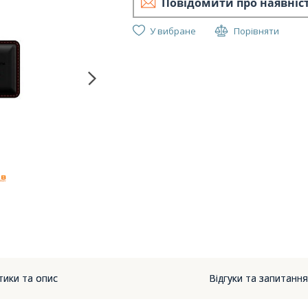
Повідомити про наявніс
У вибране
Порівняти
Hyp
тики та опис
Відгуки та запитання