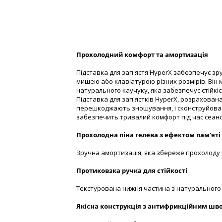
Прохолодний комфорт та амортизація
Підставка для зап'ястя HyperX забезпечує зр
мишею або клавіатурою різних розмірів. Він
натурального каучуку, яка забезпечує стійкі
Підставка для зап'ястків HyperX, розрахована
перешкоджають зношування, і сконструйована
забезпечить тривалий комфорт під час сеанс
Прохолодна піна гелева з ефектом пам'яті
Зручна амортизація, яка збереже прохолоду 
Протиковзка ручка для стійкості
Текстурована нижня частина з натурального к
Якісна конструкція з антифрикційним шв