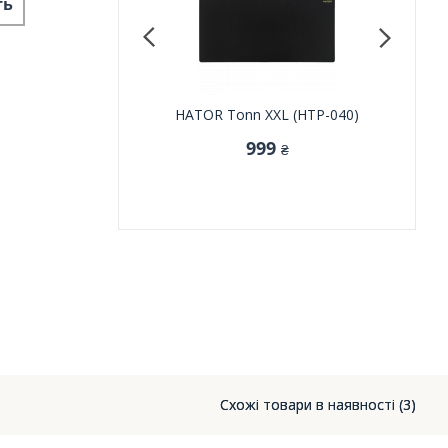
ть
erX Pulsefire Mat L
HATOR Tonn XXL (HTP-040)
Razer 
(4Z7X4AA)
Speed/Con
999
₴
1 099
₴
Схожі товари в наявності (3)