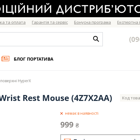
ка та оплата
Гарантія та сервіс
Бонусна програма
Експертна
(09
БЛОГ ПОРТАТИВА
і поверхні HyperX
Wrist Rest Mouse (4Z7X2AA)
Код това
немає в наявності
999
₴