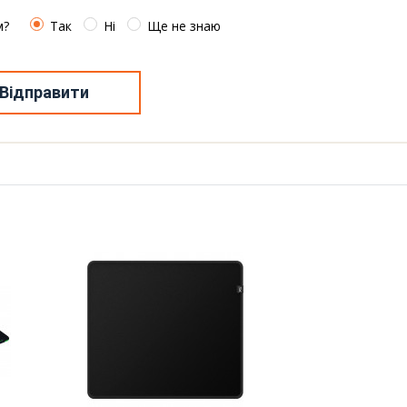
м?
Так
Ні
Ще не знаю
Відправити