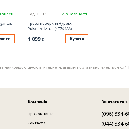
аявності
Код: 36612
в наявності
igantus
Ігрова поверхня HyperX
Pulsefire Mat L (4Z7X4AA)
1 099
упити
Купити
₴
 за найкращою ціною в інтернет-магазині портативної електроніки "Пор
Компанія
Зв'язатися з
(096) 334-6
Про компанію
(044) 334-6
Контакти