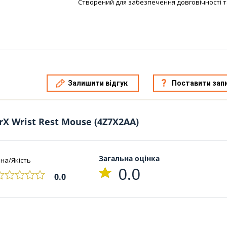
Створений для забезпечення довговічності т
Залишити відгук
Поставити зап
X Wrist Rest Mouse (4Z7X2AA)
Загальна оцінка
іна/Якість
0.0
0.0