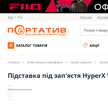
Укр
/
Рус
Про нас
Достав
КАТАЛОГ ТОВАРІВ
АКЦІЇ
Головна
Комп'ютерна периферія
Ігрові поверхні
Ігров
Підставка під зап'ястя HyperX 