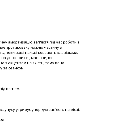
учну амортизацію зап'ястя під час роботи з
 має протиковзку нижню частину з
сть, поки ваші пальці ковзають клавішами.
 на довге життя, має шви, що
 з акцентом на якість, тому вона
у за сеансом.
під вогнем.
аучуку утримує упор для зап'ясть на місці.
ом