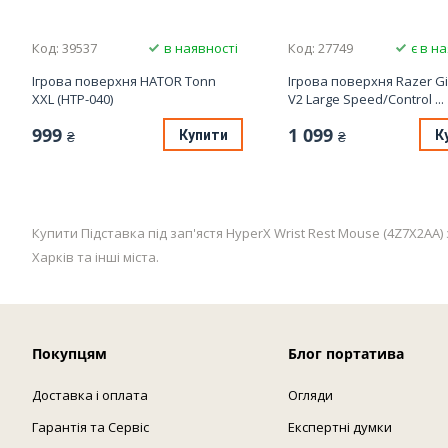
Код: 39537
в наявності
Код: 27749
є в н
Ігрова поверхня HATOR Tonn
Ігрова поверхня Razer G
XXL (HTP-040)
V2 Large Speed/Control ...
999
1 099
Купити
К
₴
₴
Купити Підставка під зап'ястя HyperX Wrist Rest Mouse (4Z7X2AA)
Харків та інші міста.
Покупцям
Блог портатива
Доставка і оплата
Огляди
Гарантія та Сервіс
Експертні думки