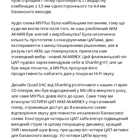
були спрощені і тепер пропонують стандартну
комбінацію з 3,5-мм одностороннього та 4,4-мм
балансного виходів.
Аудіо схема M9 Plus була найбільшим питанням, тому що
куди ми могли піти після того, як наш улюблений AKM
AK4499 був знятий з виробництва? Була незліченна
кількість прототипів з конкуруючими ЦАПами, дикі
експерименти з менш поширеними рішеннями, але в
результаті AKM, що повернулася, принесла нам
очевидний вибір - новий AK4499EX. Цей флагманський чіп
ЦАП чудово зарекомендував себе в Shanling H7, але це
був лише початок, а M9 Plus просунув його
продуктивність набагато далі у пошуках Hi-Fi звуку.
Дизайн Quad DAC від Shanling розпочався з наших старих
CD-плеєрів, він був відроджений у M6 Ultra минулого року,
але саме M9 Plus довів його до краю. Саме тому ми
втиснули ЧОТИРИ ЦАП AKM AK4499EX у портативний
плеєр, отримавши доступ до 8-канальної схеми
відтворення звуку для повністю незалежної балансової
схеми. Конструкція чотирьох ЦАП забезпечує підвищений
вихідний струм і в цілому покращену динаміку, кращий
SNR і менший шум фону, при цьому всі чотири ЦАП активні
для балансного виходу. Усі чотири ЦАПи вручну