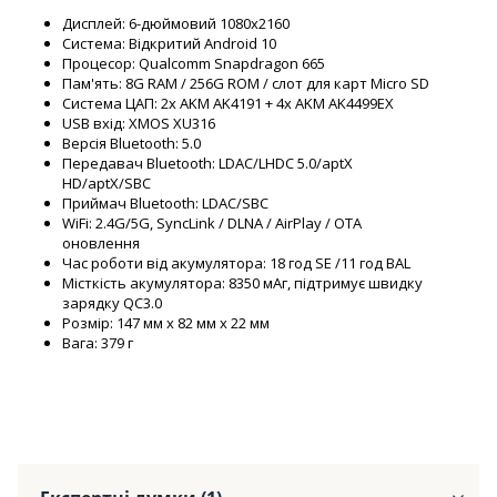
Дисплей: 6-дюймовий 1080x2160
Система: Відкритий Android 10
Процесор: Qualcomm Snapdragon 665
Пам'ять: 8G RAM / 256G ROM / слот для карт Micro SD
Система ЦАП: 2x AKM AK4191 + 4x AKM AK4499EX
USB вхід: XMOS XU316
Версія Bluetooth: 5.0
Передавач Bluetooth: LDAC/LHDC 5.0/aptX
HD/aptX/SBC
Приймач Bluetooth: LDAC/SBC
WiFi: 2.4G/5G, SyncLink / DLNA / AirPlay / OTA
оновлення
Час роботи від акумулятора: 18 год SE /11 год BAL
Місткість акумулятора: 8350 мАг, підтримує швидку
зарядку QC3.0
Розмір: 147 мм x 82 мм x 22 мм
Вага: 379 г