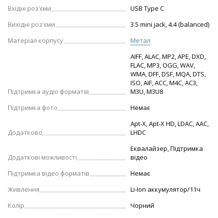
Вхідні роз'єми
USB Type C
Вихідні роз'єми
3.5 mini jack, 4.4 (balanced)
Матеріал корпусу
Метал
AIFF, ALAC, MP2, APE, DXD,
FLAC, MP3, OGG, WAV,
WMA, DFF, DSF, MQA, DTS,
ISO, AIF, ACC, M4C, AC3,
Підтримка аудіо форматів
M3U, M3U8
Підтримка фото
Немає
Apt-X, Apt-X HD, LDAC, AAC,
Додатково
LHDC
Еквалайзер, Підтримка
Додаткові можливості
відео
Підтримка відео форматів
Немає
Живлення
Li-Ion аккумулятор/11ч
Колір
Чорний