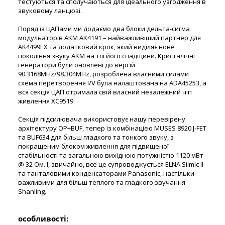
тестуються та сполучаються для ідеального узгодження в
звуковому ланцюзі.
Поряд із ЦАПами ми додаємо два блоки дельта-сигма
модульаторів AKM AK4191 – найважливіший партнер для
AK4499EX та додатковий крок, який виділяє нове
покоління звуку AKM на тлі його спадщини. Кристалічні
генератори були оновлені до версій
90.3168MHz/98.304MHz, розроблена власними силами
схема перетворення I/V була налаштована на ADA45253, а
вся секція ЦАП отримала свій власний незалежний чіп
живлення XC9519.
Секція підсилювача використовує нашу перевірену
архітектуру OP+BUF, тепер із комбінацією MUSES 8920 J-FET
та BUF634 для більш гладкого та тонкого звуку, з
покращеним блоком живлення для підвищеної
стабільності та загальною вихідною потужністю 1120 мВт
@ 32 Ом. І, звичайно, все це супроводжується ELNA Silmic II
та танталовими конденсаторами Panasonic, настільки
важливими для більш теплого та гладкого звучання
Shanling.
особливості: