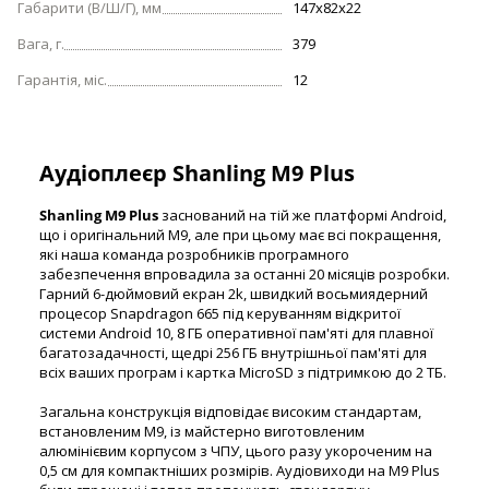
Габарити (В/Ш/Г), мм
147х82х22
Вага, г.
379
Гарантія, міс.
12
Аудіоплеєр Shanling M9 Plus
Shanling M9 Plus
заснований на тій же платформі Android,
що і оригінальний M9, але при цьому має всі покращення,
які наша команда розробників програмного
забезпечення впровадила за останні 20 місяців розробки.
Гарний 6-дюймовий екран 2k, швидкий восьмиядерний
процесор Snapdragon 665 під керуванням відкритої
системи Android 10, 8 ГБ оперативної пам'яті для плавної
багатозадачності, щедрі 256 ГБ внутрішньої пам'яті для
всіх ваших програм і картка MicroSD з підтримкою до 2 ТБ.
Загальна конструкція відповідає високим стандартам,
встановленим M9, із майстерно виготовленим
алюмінієвим корпусом з ЧПУ, цього разу укороченим на
0,5 см для компактніших розмірів. Аудіовиходи на M9 Plus