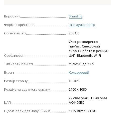
Виробник
Shanling
Формат пристрою
Hi-Fi аудіо плеєр
Об'єм пам'яті
256 Gb
Cлот розширення
пам'яті, Сенсорний
екран, Робота в режимі
Особливості
ЦАП, Bluetooth, Wi-Fi
Тип карти пам'яті
microSD до 2 Тб
Екран
Кольоровий
Розмір екрану
TFT/6"
Роздільна здатність екрану
2160 х 1080
2x AKM AK4191 + 4x AKM
ЦАП
AK4499EX
Підсилювач для навушників
1125 мВт / 32 Ом