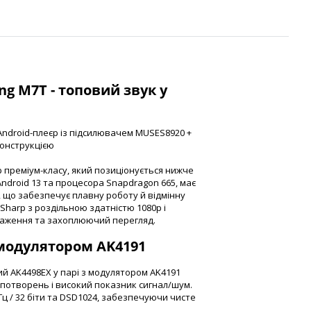
ng M7T - топовий звук у
ndroid-плеєр із підсилювачем MUSES8920 +
конструкцією
 преміум-класу, який позиціонується нижче
Android 13 та процесора Snapdragon 665, має
ї, що забезпечує плавну роботу й відмінну
Sharp з роздільною здатністю 1080p і
ображення та захоплюючий перегляд.
модулятором AK4191
й AK4498EX у парі з модулятором AK4191
спотворень і високий показник сигнал/шум.
Гц / 32 біти та DSD1024, забезпечуючи чисте