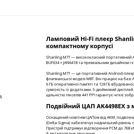
Ламповий Hi-Fi плеєр Shanli
компактному корпусі
Shanling M7T — висококласний портативний A
BUF634 + JAN6418 та преміальним дизайном і 
Shanling M7T — це портативний Android-плеєр
флагманської моделі M8T. Він працює на базі 
6 ГБ оперативної пам’яті та 128 ГБ вбудовано
сумісність із додатками. 5-дюймовий дисплей 
щільністю пікселів 441 PPI гарантує чітке з
d)
Подвійний ЦАП AK4498EX з 
Оснащений новітнім ЦАПом від AKM, подвоєни
(Delta-Sigma) забезпечує наднизький рівень 
Пристрій підтримує відтворення PCM до 768 к
й деталізоване звучання.