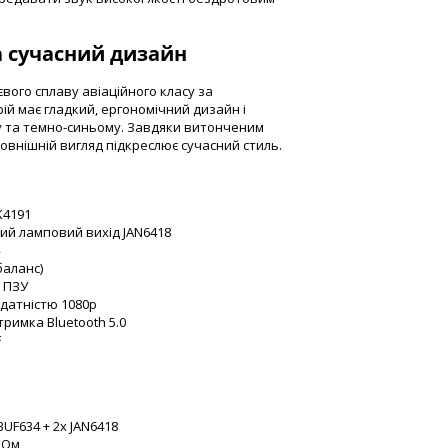
а сучасний дизайн
вого сплаву авіаційного класу за
ій має гладкий, ергономічний дизайн і
у та темно-синьому. Завдяки витонченим
зовнішній вигляд підкреслює сучасний стиль.
K4191
ий ламповий вихід JAN6418
баланс)
Б ПЗУ
датністю 1080p
тримка Bluetooth 5.0
F
UF634 + 2x JAN6418
2 Ом