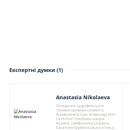
Експертні думки (1)
Anastasia Nikolaeva
Оглядачка аудіофільської
техніки преміум-сегменту.
Фахівчиня в портативному Hi-Fi
та Hi-End. Улюблені жанри
музики: симфонічна класика,
багатоінструментальна етніка,