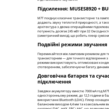
Підсилення: MUSES8920 + BU
M7T поєднує класичне транзисторне та лампо
додають звуку теплоти й природності, а так
архітектура з двома операційними підсилюва
потужність досягає 245 мВт при 32 Ом (одност
(симетричний вихід), що робить плеєр сумісн
Подвійні режими звучання
Перемикайтеся між ламповим режимом для те
транзисторним — для точного відтворення з
режими використовують оптимізовані конде
спотворенням, забезпечуючи багату динамік
Довговічна батарея та суча
підключення
Завдяки акумулятору ємністю 7000 мА·год M7T
односторонньому режимі, до 12,5 години в ба
використанні Bluetooth (LDAC). Плеєр оснаще
балансним виходом 4,4 мм та коаксіальним ви
охоплює LDAC, aptX, SBC і AAC, що дозволяє 