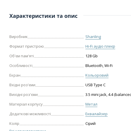
Характеристики та опис
Виробник
Shanling
Формат пристрою
Hi-Fi аудіо плеєр
Об'єм пам'яті
128 Gb
Особливості
Bluetooth, Wi-Fi
Екран
Кольоровий
Вхідні роз'єми
USB Type C
Вихідні роз'єми
3.5 mini jack, 4.4 (balance
Матеріал корпусу
Метал
Додаткові можливості
Еквалайзер
Колір
Сірий