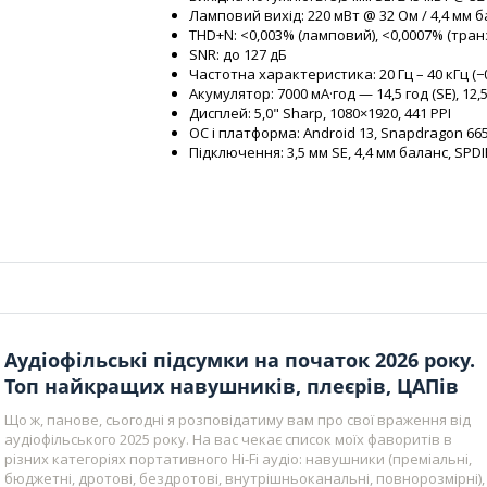
Ламповий вихід: 220 мВт @ 32 Ом / 4,4 мм б
THD+N: <0,003% (ламповий), <0,0007% (тра
SNR: до 127 дБ
Частотна характеристика: 20 Гц – 40 кГц (−0
Акумулятор: 7000 мА·год — 14,5 год (SE), 12,5
Дисплей: 5,0" Sharp, 1080×1920, 441 PPI
ОС і платформа: Android 13, Snapdragon 665,
Підключення: 3,5 мм SE, 4,4 мм баланс, SPDIF,
Аудіофільські підсумки на початок 2026 року.
Топ найкращих навушників, плеєрів, ЦАПів
Що ж, панове, сьогодні я розповідатиму вам про свої враження від
аудіофільського 2025 року. На вас чекає список моїх фаворитів в
різних категоріях портативного Hi-Fi аудіо: навушники (преміальні,
бюджетні, дротові, бездротові, внутрішньоканальні, повнорозмірні),