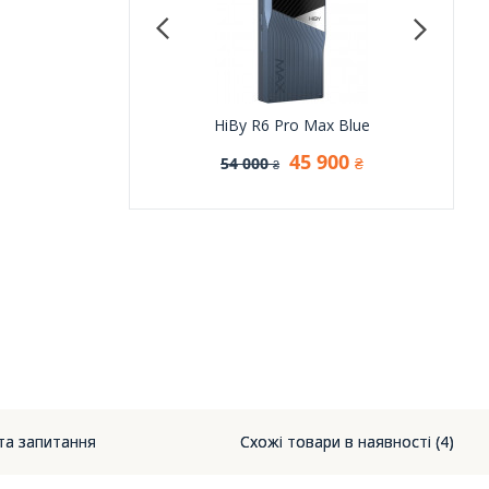
Cayin N6 III C201
HiBy R6 Pro Max Blue
iBas
67 500
45 900
54 000
₴
₴
₴
 та запитання
Схожі товари в наявності (4)