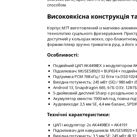
способом.
Високоякісна конструкція т
Корпус M7T виготовлений із магнієво-алюмініє
технологією суцільного фрезерування. Пристр
доступний у кольорах мокко, сіро-блакитном
формам плеєр зручно тримати в руці, а його 
Особливості:
Подвійний ЦАП AK4498EX з модулятором A
Підсилювач: MUSES8920 + BUF634 + подвійн
Підтримка PCM 768 кГц / 32 біти та DSD1024
Вихідна потужність: 245 мВт (SE) / 980 мВт (
Android 13, Snapdragon 665, 6 ГБ ОЗУ, 128 Г
5-дюймовий дисплей Sharp з роздільною з
Акумулятор ємністю 7000 мА·год, повна під
Аудіовиходи: 3,5 мм SE, 4,4 мм баланс, SPDI
Технічні характеристики:
ЦАП і модулятор: 2x AK4498EX + AK4191
Підсилювач для навушників: MUSES8920 + B
Вихідна потужність: 3,5 мм SE: 245 мВт @ 3