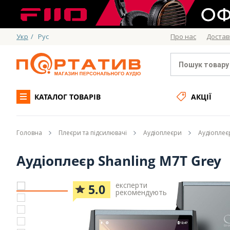
Укр
/
Рус
Про нас
Достав
КАТАЛОГ ТОВАРІВ
АКЦІЇ
Головна
Плеєри та підсилювачі
Аудіоплеєри
Аудіоплеє
Аудіоплеєр Shanling M7T Grey
експерти
5.0
рекомендують