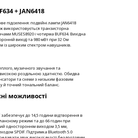
F634 + JAN6418
ве підсилення: подвійні лампи JAN6418
ож використовується транзисторна
чами MUSES8920 і чотирма BUF634. Вихідна
оронній вихід) та 980 мВт при 32 Ом
им із широким спектром навушників.
плого, музичного звучання та
 високою роздільною здатністю. Обидва
нсатори та схеми з низьким фазовим
у й точний тональний баланс.
сні можливості
 забезпечує до 14,5 години відтворення в
лансному режимі та до 66 годин при
ний одностороннім виходом 3,5 мм,
ходом SPDIF. Підтримка Bluetooth 5.0
передавати звук високої якості бездротовим