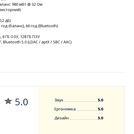
аланс: 980 мВт @ 32 Ом
нзисторний)
,2 дБ)
 год (баланс), 66 год (Bluetooth)
 6 ГБ ОЗУ, 128 ГБ ПЗУ
 Bluetooth 5.0 (LDAC / aptX / SBC / AAC)
5.0
Звук
5.0
Ергономіка
5.0
Дизайн
5.0