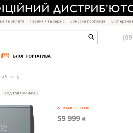
ка та оплата
Гарантія та сервіс
Бонусна програма
Експертна
(09
БЛОГ ПОРТАТИВА
ри Shanling
Код товару: 44583
немає в наявності
59 999
₴